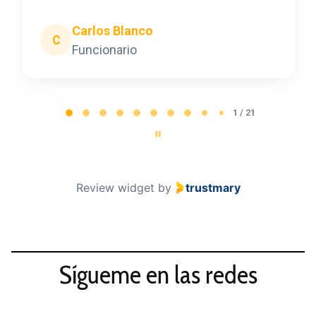
Carlos Blanco
C
Funcionario
P
1 / 21
a
g
e
1
Review widget
by
trustmary
o
f
2
1
Sígueme en las redes