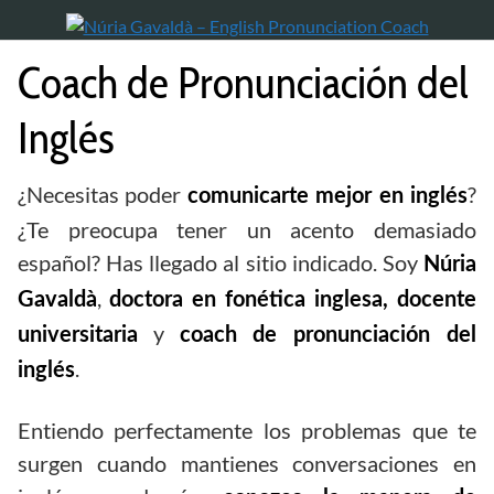
Saltar
al
contenido
Coach de Pronunciación del
Inglés
¿Necesitas poder
?
comunicarte mejor en inglés
¿Te preocupa tener un acento demasiado
español? Has llegado al sitio indicado. Soy
Núria
,
Gavaldà
doctora en fonética inglesa, docente
y
universitaria
coach de pronunciación del
.
inglés
Entiendo perfectamente los problemas que te
surgen cuando mantienes conversaciones en