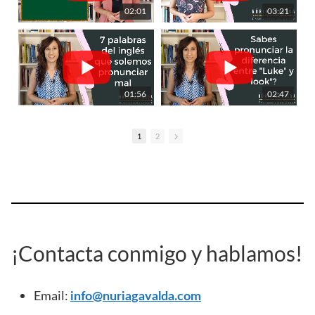
02:01
03:21
01:56
02:47
1
2
¡Contacta conmigo y hablamos!
Email:
info@nuriagavalda.com